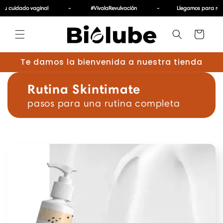
Ir
u cuidado vaginal
-
#VivalaRevulvación
-
Llegamos para revol
directamente
al contenido
Carrito
Te damos la bienvenida a nuestra tienda
Rutina Skintimate
pasos para una rutina completa